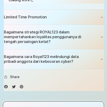
Loading store
Limited Time Promotion
Bagaimana strategi ROYAL123 dalam
mempertahankan loyalitas penggunanya di
tengah persaingan ketat?
Bagaimana cara Royal123 melindungi data
pribadi anggota dari kebocoran cyber?
Share