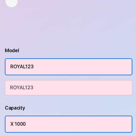
Model
ROYAL123
ROYAL123
Capacity
X 1000