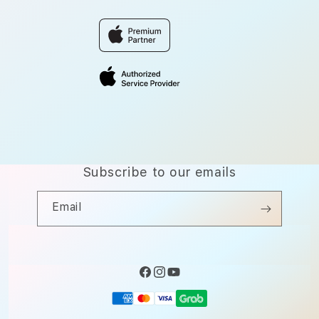
SITUS GAME RESMI
Why Shop at iStudio
FAQ
Traveller’s Reservation
Elush Corporate Website
Privacy Policy
Site Terms of Use
Subscribe to our emails
Email
Facebook
Instagram
YouTube
Payment
methods