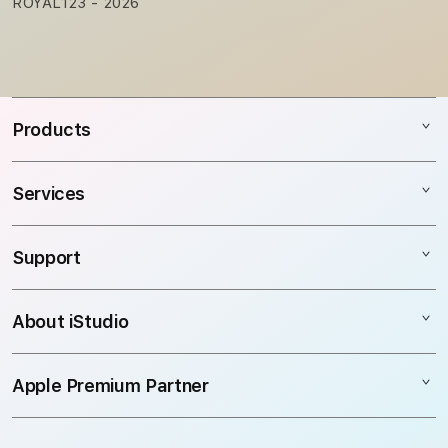
ROYAL123 - 2026
Products
Services
ROYAL123
DUNIA ROYAL123
Support
AppleCare+
DUNIA HIBURAN
Corporate
LOGIN ROYAL123
About iStudio
My Account
DUNIA ROYAL123
ROYAL123 LOGIN
Collection & Delivery
Elush Service Provider
LINK ROYAL123 LOGIN
Apple Premium Partner
About Us
Returns & Exchanges
Financing Options
DUNIA HIBURAN GAMPANG MENANG
Find an iStudio near you
Contact Us
Trade-in